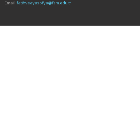
Email:
fatihveayasofya@fsm.edu.tr