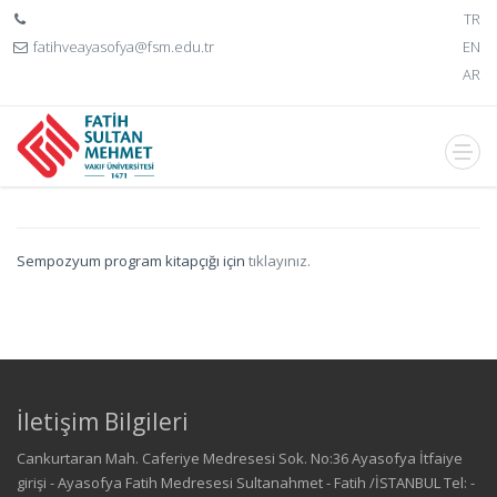
TR
fatihveayasofya@fsm.edu.tr
EN
AR
Sempozyum program kitapçığı için
tıklayınız.
İletişim Bilgileri
Cankurtaran Mah. Caferiye Medresesi Sok. No:36 Ayasofya İtfaiye
girişi - Ayasofya Fatih Medresesi Sultanahmet - Fatih /İSTANBUL Tel: -